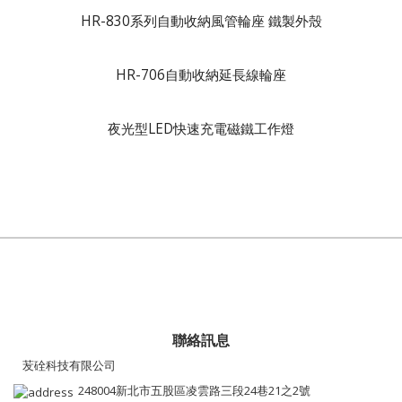
HR-830系列自動收納風管輪座 鐵製外殼
HR-706自動收納延長線輪座
夜光型LED快速充電磁鐵工作燈
聯絡訊息
苃硂科技有限公司
248004新北市五股區凌雲路三段24巷21之2號